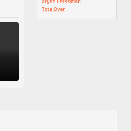
Bryan Freedman
TotalOver