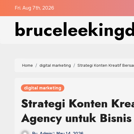
Skip
Fri. Aug 7th, 2026
to
bruceleeking
content
Home
digital marketing
Strategi Konten Kreatif Bers
digital marketing
Strategi Konten Kre
Agency untuk Bisni
By
Admin
May 14, 2026