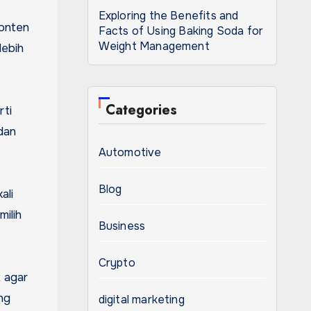
Exploring the Benefits and
konten
Facts of Using Baking Soda for
Weight Management
lebih
Categories
rti
dan
Automotive
Blog
ali
milih
Business
Crypto
t agar
ng
digital marketing