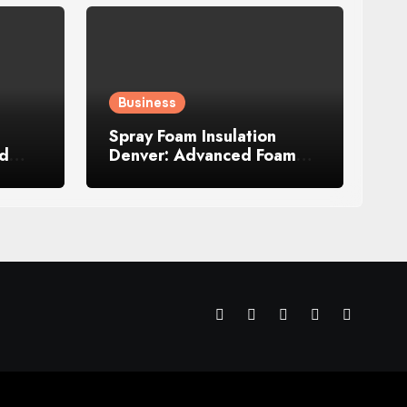
Business
Spray Foam Insulation
ld
Denver: Advanced Foam
Technology for Improved
Air Control and Durable
Insulation Results