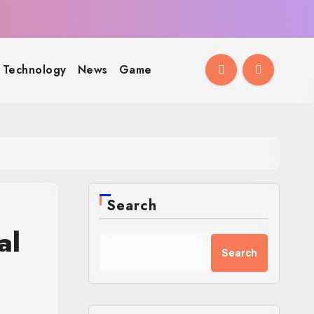
Technology
News
Game
Search
al
Search