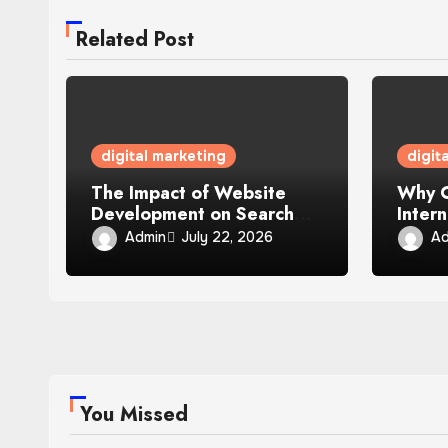
Related Post
digital marketing
digit
The Impact of Website
Why C
Development on Search
Inter
Engine Visibility and
Marke
Admin
Ad
July 22, 2026
Organic Reach
Globa
Camp
You Missed