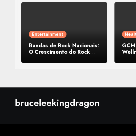
Entertainment
Heal
Bandas de Rock Nacionais:
GCMA
O Crescimento do Rock
Well
Independente no Brasil
Explo
Behin
Reco
bruceleekingdragon